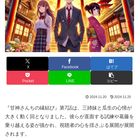
X
Facebook
はてブ
Pocket
LINE
コピー
2024.11.20
2024.11.25
『甘神さんちの縁結び』第7話は、三姉妹と瓜生の心情が
大きく動く回となりました。彼らが直面する試練や葛藤を
乗り越える姿が描かれ、視聴者の心を揺さぶる展開が展開
されます。