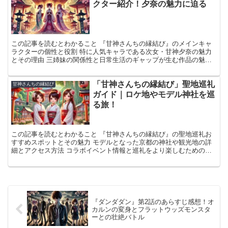
クター紹介！夕奈の魅力に迫る
この記事を読むとわかること 『甘神さんちの縁結び』のメインキャ
ラクターの個性と役割 特に人気キャラである次女・甘神夕奈の魅力
とその理由 三姉妹の関係性と日常生活のギャップが生む作品の魅力
人気ラブコメディ作品『甘神さんちの縁結び』には、巫女...
「甘神さんちの縁結び」聖地巡礼
甘神さんちの縁結び
ガイド｜ロケ地やモデル神社を巡
る旅！
この記事を読むとわかること 『甘神さんちの縁結び』の聖地巡礼お
すすめスポットとその魅力 モデルとなった京都の神社や観光地の詳
細とアクセス方法 コラボイベント情報と巡礼をより楽しむための注
意点やアイテム アニメや漫画ファンなら一度は訪れてみた...
『ダンダダン』第2話のあらすじ感想！オ
カルンの変身とフラットウッズモンスタ
ーとの壮絶バトル