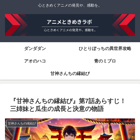
心ときめくアニメの発見や、感動を。
ダンダダン
ひとりぼっちの異世界攻略
アオのハコ
青のミブロ
甘神さんちの縁結び
『甘神さんちの縁結び』第7話あらすじ！
三姉妹と瓜生の成長と決意の物語
甘神さんちの縁結び