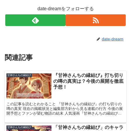
date-dreamをフォローする
date-dream
関連記事
『甘神さんちの縁結び』打ち切り
甘神さんちの縁結び
の噂の真実は？今後の展開を徹底
予想！
この記事を読むとわかること 『甘神さんちの縁結び』の打ち切りの
噂の真実 現在の掲載状況と編集部方針から見る連載の行方 今後の展
開予想とファンが望む物語の結末 人気漫画『甘神さんちの縁結び』
に打ち切りの噂が流れ、ファンの間で様々な憶測が飛び交...
「甘神さんちの縁結び」のキャラ
甘神さんちの縁結び